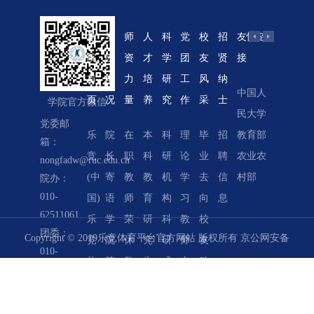
学
学
师
人
科
党
校
招
友情链
院
院
资
才
学
团
友
贤
接
首
概
力
培
研
工
风
纳
中国人
学院网
页
况
量
养
究
作
采
士
学院官方微信
民大学
络教学
党委邮
乐
院
在
本
科
理
毕
招
教育部
系统
箱：
竞
长
职
科
研
论
业
聘
农业农
北京农
nongfadw@ruc.edu.cn
(中
寄
教
教
机
学
去
信
村部
业经济
院办：
010-
国)
语
师
育
构
习
向
息
学会
62511061
乐
学
荣
研
科
教
校
中国合
团委：
Copyright © 2019乐竞体育平台官方网站 版权所有
京公网安备
竞
院
休
究
研
师
友
作经济
010-
体
简
教
生
成
支
动
评论
62511062
110402430004号
|
京ICP备05066828号-1
育
介
师
教
果
部
态
教务：
平
管
育
学
学
杰
010-