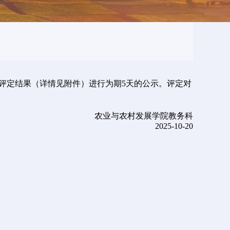
对评定结果（详情见附件）进行为期5天的公示。评定对
农业与农村发展学院教务科
2025-10-20