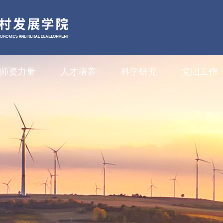
师资力量
人才培养
科学研究
党团工作