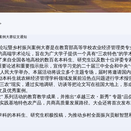
>
兴案例大赛征文通知
术论坛暨乡村振兴案例大赛是在教育部高等学校农业经济管理类
的高端学术论坛，旨在为广大学子提供一个具有“三农特色”的学
引了来自全国各地高校的数百名本科生、研究生以及数十位评委
重要论述和重要指示批示，宣传学习党的二十届三中全会和中央“
在中国人民大学举办。本届活动将设立多个主题专场，届时将邀请
励本科生就农林经济管理学科领域发展前沿热点问题进行学术报
“三农”现实，通过实地调研、访谈等把论文写在祖国大地上，形
文及优秀案例。
” 系列活动的教育教学成果，并推出“卓越三农・新秀” 专题“
合作实践基地特色农产品，共商高质量发展路径。大会还将首次发布
学科的本科生、研究生积极投稿，为推动乡村全面振兴贡献智慧