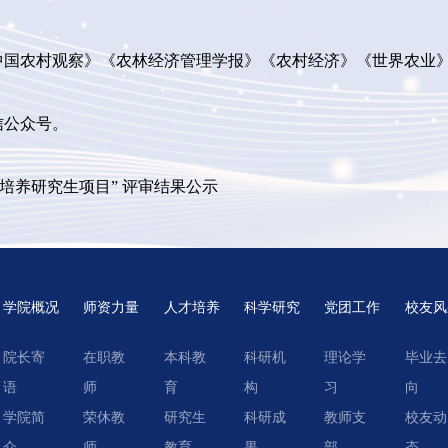
《中国农村观察》《农林经济管理学报》《农村经济》《世界农业
信公众号。
合培养研究生项目” 评审结果公示
学院概况
师资力量
人才培养
科学研究
党团工作
校友风
院长寄
在职教
本科教
科研机
理论学
毕业去
语
师
育
构
习
向
学院简
荣休教
研究生
科研成
教师支
校友动
介
师
教育
果
部
态