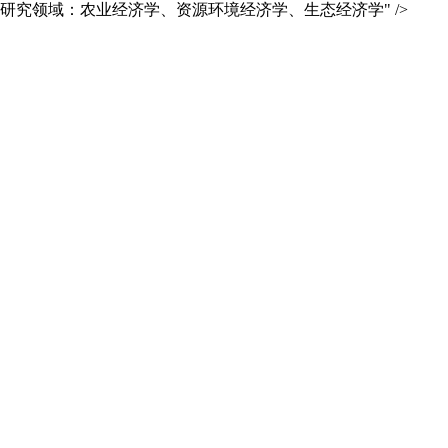
研究领域：农业经济学、资源环境经济学、生态经济学" />
首页
学院概况
师资力量
人才培养
在
职
科学研究
党团工作
教