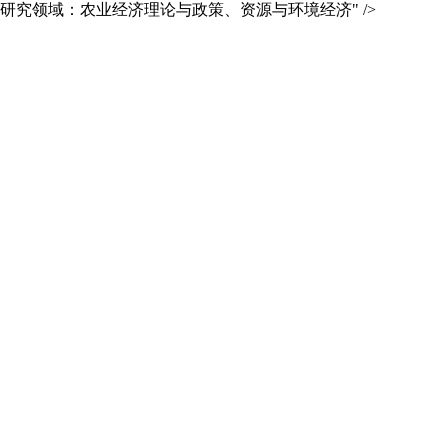
研究领域：农业经济理论与政策、资源与环境经济" />
首页
学院概况
师资力量
人才培养
在
职
科学研究
党团工作
教