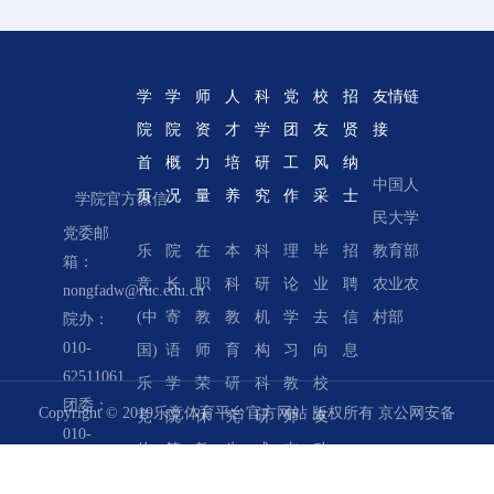
学
学
师
人
科
党
校
招
友情链
院
院
资
才
学
团
友
贤
接
首
概
力
培
研
工
风
纳
中国人
学院网
页
况
量
养
究
作
采
士
学院官方微信
民大学
络教学
党委邮
乐
院
在
本
科
理
毕
招
教育部
系统
箱：
竞
长
职
科
研
论
业
聘
农业农
北京农
nongfadw@ruc.edu.cn
(中
寄
教
教
机
学
去
信
村部
业经济
院办：
010-
国)
语
师
育
构
习
向
息
学会
62511061
乐
学
荣
研
科
教
校
中国合
团委：
Copyright © 2019乐竞体育平台官方网站 版权所有
京公网安备
竞
院
休
究
研
师
友
作经济
010-
体
简
教
生
成
支
动
评论
62511062
110402430004号
|
京ICP备05066828号-1
育
介
师
教
果
部
态
教务：