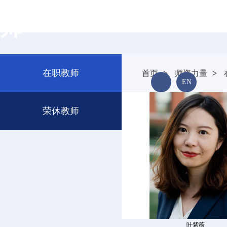
师
校友风采
招贤纳士
在职教师
首页
>
师资力量
>
EN
FACULTY
荣休教师
叶紫薇