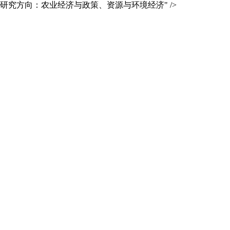
研究方向：农业经济与政策、资源与环境经济" />
首页
学院概况
师资力量
人才培养
在
职
科学研究
党团工作
教